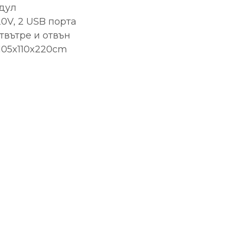
дул
0V, 2 USB порта
твътре и отвън
105x110x220cm