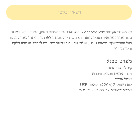
השאירו בקשה
תא משרדי אקוסטי Silentbox Solo הוא נהדר עבור שיחות טלפון, ועידות וידאו, כמו גם
עבור עבודה עצמאית בסביבה נוחה. תא משרדי זה מוקם ב-60 דקות, ניתן להעברה בקלות,
בעל אוורור שקט, יציאות USB, שולחן נוח עבור מחשב נייד - יש לו הכל לעבודה חלקה
וריכוז מוחלט.
מפרט טכני:
קיבולת אדם אחד
מבחר צבעים מבפנים ומבחוץ
מודול אוורור
לוח חשמל: 1x220V, 2 יציאות USB
ממדים חיצוניים - 105x110x220ס"מ