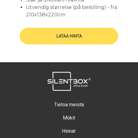
Utvendig størrelse (på bestilling) - fra
210x138x220cm
LATAA HINTA
Tietoa meistä
Mökit
Hinnat