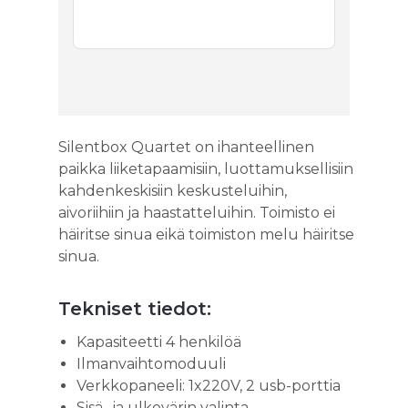
Silentbox Quartet on ihanteellinen
paikka liiketapaamisiin, luottamuksellisiin
kahdenkeskisiin keskusteluihin,
aivoriihiin ja haastatteluihin. Toimisto ei
häiritse sinua eikä toimiston melu häiritse
sinua.
Tekniset tiedot:
Kapasiteetti 4 henkilöä
Ilmanvaihtomoduuli
Verkkopaneeli: 1x220V, 2 usb-porttia
Sisä- ja ulkovärin valinta