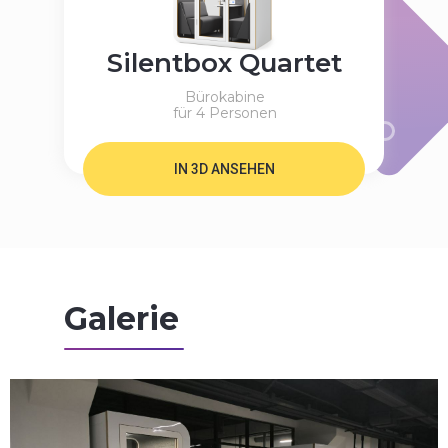
Silentbox Quartet
Bürokabine
für 4 Personen
IN 3D ANSEHEN
Galerie